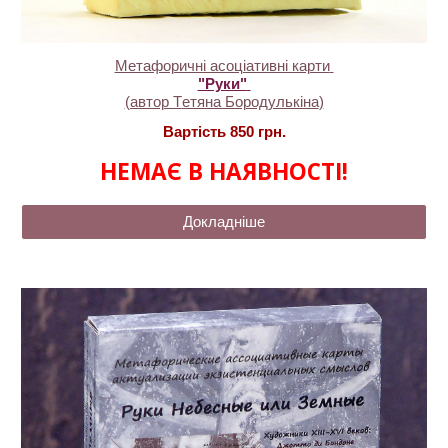
Метафоричні асоціативні карти
"Руки"
(автор Т
етяна Бородулькіна
)
Вартість
850 грн.
НЕМАЄ В НАЯВНОСТІ!
Докладніше