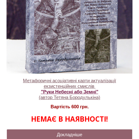
Метафоричні асоціативні карти актуалізації
екзистенційних смислів
"Руки
Небесні або Земні
"
(автор Тетяна Бородулькіна)
Вартість
600 грн.
НЕМАЄ В НАЯВНОСТІ!
Докладніше