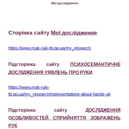
Мої дослідження
Ст
орінка
сайт
у
Мої дослідження
https://www.mak-ruki-tb.pp.ua/my_research
П
і
дст
орінка
сайт
у
ПСИХОСЕМАНТИЧНЕ
ДОСЛІДЖЕННЯ УЯВЛЕНЬ ПРО РУКИ
https://www.mak-ruki-
tb.pp.ua/my_research/representations-about-hands-uk
Підсторінка сайту
ДОСЛІДЖЕННЯ
ОСОБЛИВОСТЕЙ СПРИЙНЯТТЯ ЗОБРАЖЕНЬ
РУК