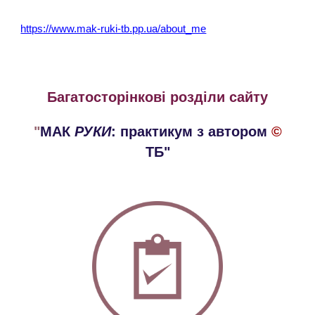
https://www.mak-ruki-tb.pp.ua/about_me
Багатосторінкові розділи сайту
"
МАК
РУКИ
: практикум
з
автором
©
ТБ"