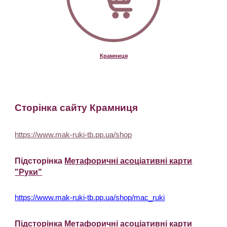
Крамниця
Сторінка сайту Крамниця
https://www.mak-ruki-tb.pp.ua/shop
Підсторінка
Метафоричні асоціативні карти
"Руки"
https://www.mak-ruki-tb.pp.ua/shop/mac_ruki
П
і
дст
орінка
Метафорич
ні
асоц
і
ативн
і
карт
и