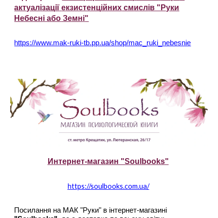
актуал
і
зац
ії
е
кзистенц
ійних
см
и
сл
і
в "Руки
Небесн
і
або
Земн
і
"
https://www.mak-ruki-tb.pp.ua/shop/mac_ruki_nebesnie
И
нтернет-магазин "Soulbooks"
https://soulbooks.com.ua/
Посилання на МАК "Руки" в інтернет-магазині