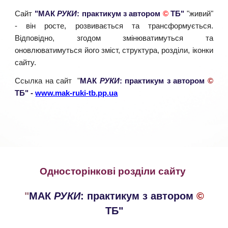
Сайт
"МАК
РУКИ
: практикум з автором
©
ТБ"
"живий"
- він росте, розвивається та трансформується.
Відповідно, згодом змінюватимуться та
оновлюватимуться його зміст, структура, розділи, іконки
сайту.
Ссылка на сайт "
МАК
РУКИ
: практикум з автором
©
ТБ" -
www.mak-ruki-tb.pp.ua
Односторінкові розділи сайту
"
МАК
РУКИ
: практикум з автором
©
ТБ"