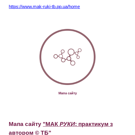
https://www.mak-ruki-tb.
pp.ua
/home
Мапа сайту
Мапа сайту
"МАК
РУКИ
: практикум з
автором © ТБ"