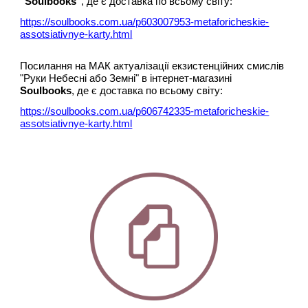
"Soulbooks"
, де є доставка по всьому світу:
https://soulbooks.com.ua/p603007953-metaforicheskie-
assotsiativnye-karty.html
Посилання на МАК актуалізації екзистенційних смислів
"Руки Небесні або Земні" в інтернет-магазині
Soulbooks
, де є доставка по всьому світу:
https://soulbooks.com.ua/p606742335-metaforicheskie-
assotsiativnye-karty.html