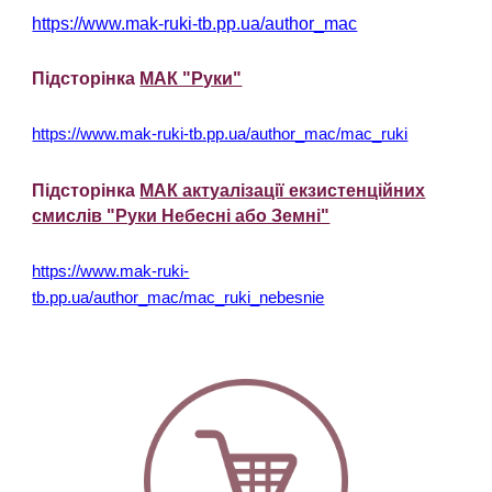
https://www.mak-ruki-tb.pp.ua/author_mac
Підсторінка
МАК "Руки"
https://www.mak-ruki-tb.pp.ua/author_mac/mac_ruki
Підсторінка
МАК актуалізації екзистенційних
смислів "Руки Небесні або Земні"
https://www.mak-ruki-
tb.pp.ua/author_mac/mac_ruki_nebesnie