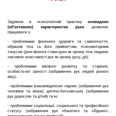
Задіяння в психологічній практиці
очевидних
(об'єктивних) характеристик руки
дозволяє
працювати з:
- проблемами фізичного здоров'я та самопочуття,
образом тіла та його прийняттям, психомоторним
тонусом (різні фізичні стани руки як органу тіла людини;
«активні» властивості рук як органу руху, дії);
- проблемами вікового розвитку та старіння,
особистісної зрілості (зображення рук людей різного
віку);
- проблемами взаємовідносин: парних (зображення рук
чоловіків та жінок); дитячо-батьківських (зображення
рук дорослих та дітей) та ін;
- проблемами соціалізації, соціального та професійного
статусу (зображення рук «багатих» та «бідних»,