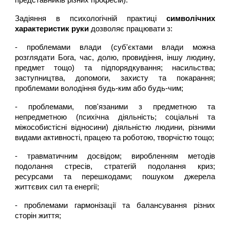
представників різних професій).
Задіяння в психологічній практиці
символічних
характеристик руки
дозволяє працювати з:
- проблемами влади (суб'єктами влади можна
розглядати Бога, час, долю, провидіння, іншу людину,
предмет тощо) та підпорядкування; насильства;
заступництва, допомоги, захисту та покарання;
проблемами володіння будь-ким або будь-чим;
- проблемами, пов'язаними з предметною та
непредметною (психічна діяльність; соціальні та
міжособистісні відносини) діяльністю людини, різними
видами активності, працею та роботою, творчістю тощо;
- травматичним досвідом; виробленням методів
подолання стресів, стратегій подолання криз;
ресурсами та перешкодами; пошуком джерела
життєвих сил та енергії;
- проблемами гармонізації та балансування різних
сторін життя;