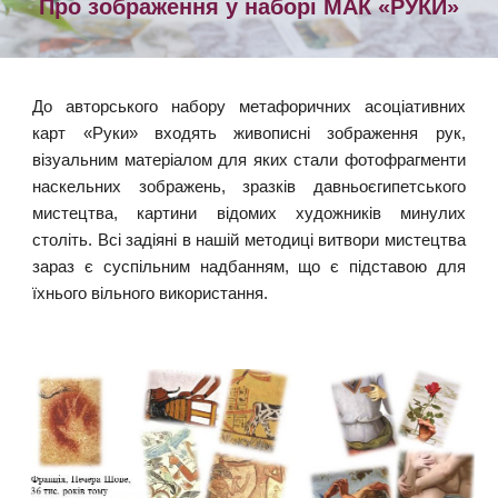
Про зображення у наборі
МАК «РУКИ»
До авторського набору метафоричних асоціативних
карт «Руки» входять живописні зображення рук,
візуальним матеріалом для яких стали фотофрагменти
наскельних зображень, зразків давньоєгипетського
мистецтва, картини відомих художників минулих
століть. Всі задіяні в нашій методиці витвори мистецтва
зараз є суспільним надбанням, що є підставою для
їхнього вільного використання.