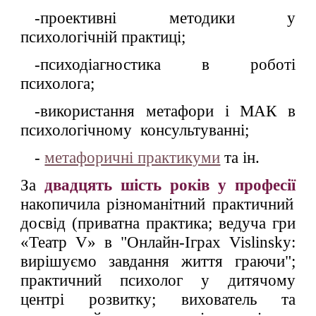
-проективні методики у
психологічній практиці;
-психодіагностика в роботі
психолога;
-використання метафори і МАК в
психологічному консультуванні;
-
метафоричні практикуми
та ін.
За
двадцять шість років у професії
накопичила різноманітний практичний
досвід (приватна практика; ведуча гри
«Театр V» в "Онлайн-Іграх Vislinsky:
вирішуємо завдання життя граючи";
практичний психолог у дитячому
центрі розвитку; вихователь та