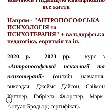
все життя
Напрям - "АНТРОПОСОФСЬКА
ПСИХОЛОГІЯ та
ПСИХОТЕРАПІЯ" + вальдорфська
педагогіка, евритмія та ін.
2020 р. - 2023 рр.
-
курс з
«Антропософської психології та
психотерапії»
(онлайн навчання,
викладачі Джеймс Дайсон,
С
аймон
Куттнер, Габріела Фьорстер, Марк-
Антуан Бродьор; сертифікат).