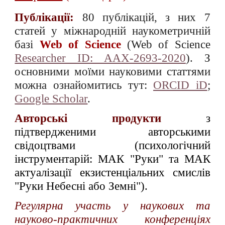
Публ
і
кац
ії
:
80 публікацій, з них 7
статей у міжнародній наукометричній
базі
Web of Science
(Web of Science
Researcher ID: AAX-2693-2020
).
З
основними моїми науковими статтями
можна ознайомитись тут
:
ORCID iD
;
Google Scholar
.
Авторські продукти
з
підтвердженими авторськими
свідоцтвами (психологічний
інструментарій: МАК "Руки" та МАК
актуалізації екзистенціальних смислів
"Руки Небесні або Земні").
Регулярна участь у наукових та
науково-практичних конференціях