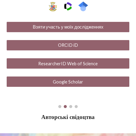
Взяти участь у моїх дослідженнях
ORCID iD
ResearcherID Web of Science
Google Scholar
Авторські свідоцтва