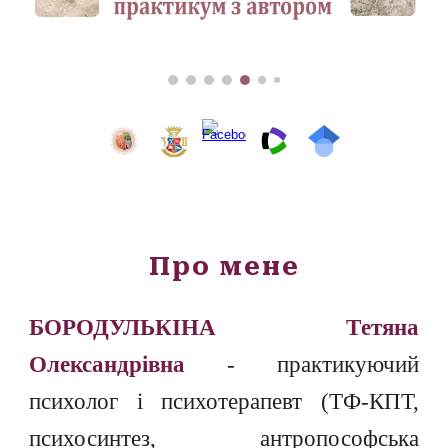
Про мене
БОРОДУЛЬК
І
НА Т
е
тяна
О
лександр
і
вна
- практикуючий
психолог і психотерапевт (ТФ-КПТ,
психосинтез, ан
тропософська