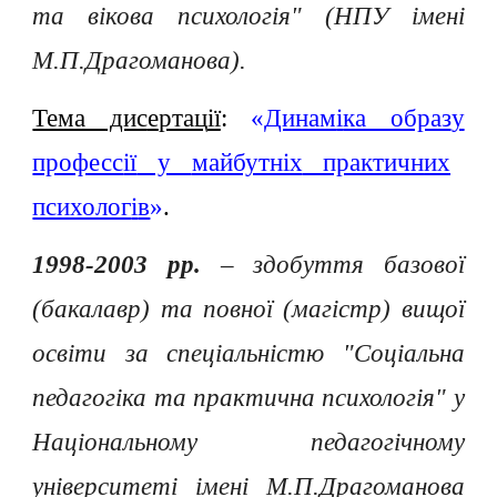
та вікова психологія" (НПУ імені
М.П.Драгоманова).
Тема дис
е
ртац
ії
:
«
Динам
і
ка образ
у
професс
ії
у
майбутніх
практич
н
их
психолог
і
в
»
.
1998-2003 рр.
–
здобуття базової
(бакалавр) та повної (магістр) вищої
освіти за спеціальністю "Соціальна
педагогіка та практична психологія" у
Національному педагогічному
університеті імені М.П.Драгоманова