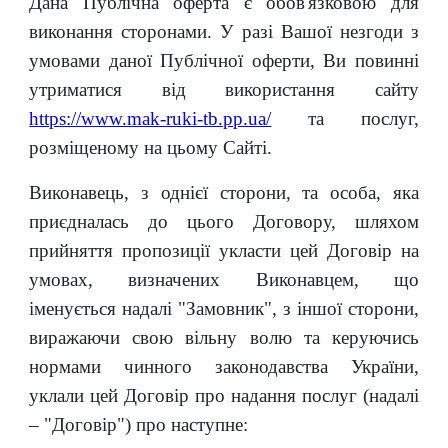
Дана Публічна оферта є обов'язковою для
виконання сторонами. У разі Вашої незгоди з
умовами даної Публічної оферти, Ви повинні
утриматися від використання сайту
https://www.mak-ruki-tb.pp.ua/
та послуг,
розміщеному на цьому
С
айті.
Виконавець, з однієї сторони, та особа, яка
приєдналась до цього Договору, шляхом
прийняття пропозиції укласти цей Договір на
умовах, визначених Виконавцем, що
іменується надалі "Замовник", з іншої сторони,
виражаючи свою вільну волю та керуючись
нормами чинного законодавства України,
уклали цей Договір про надання послуг (надалі
– "Договір") про наступне: