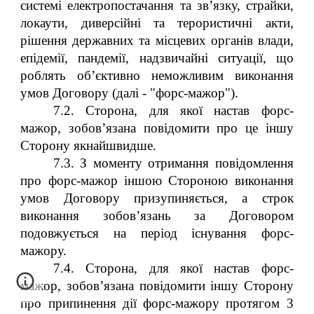
системі електропостачання та зв’язку, страйки,
локаути, диверсійні та терористичні акти,
рішення державних та місцевих органів влади,
епідемії, пандемії, надзвичайні ситуації, що
роблять об’єктивно неможливим виконання
умов Договору (далі - "форс-мажор").
7.2. Сторона, для якої настав форс-
мажор, зобов’язана повідомити про це іншу
Сторону якнайшвидше.
7.3. З моменту отримання повідомлення
про форс-мажор іншою Стороною виконання
умов Договору призупиняється, а строк
виконання зобов’язань за Договором
подовжується на період існування форс-
мажору.
7.4. Сторона, для якої настав форс-
мажор, зобов’язана повідомити іншу Сторону
про припинення дії форс-мажору протягом 3