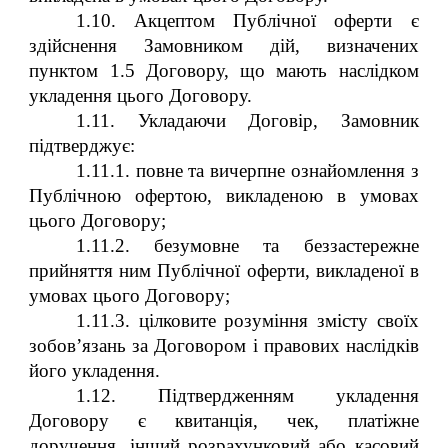
1.10. Акцептом Публічної оферти є
здійснення Замовником дій, визначених
пунктом 1.5 Договору, що мають наслідком
укладення цього Договору.
1.11. Укладаючи Договір, Замовник
підтверджує:
1.11.1. повне та вичерпне ознайомлення з
Публічною офертою, викладеною в умовах
цього Договору;
1.11.2. безумовне та беззастережне
прийняття ним Публічної оферти, викладеної в
умовах цього Договору;
1.11.3. цілковите розуміння змісту своїх
зобов’язань за Договором і правових наслідків
його укладення.
1.12. Підтвердженням укладення
Договору є квитанція, чек, платіжне
доручення, інший розрахунковий або касовий