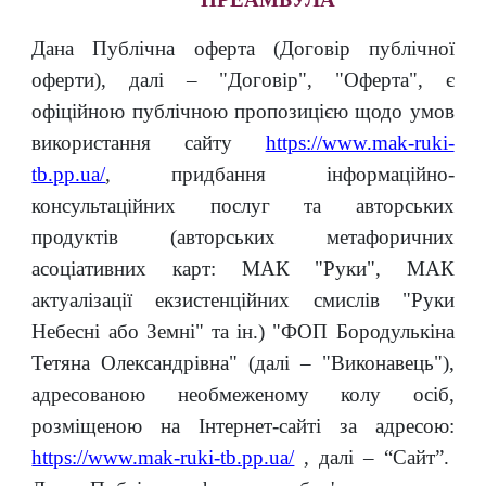
Дана Публічна оферта (Договір публічної
оферти), далі –
"Договір", "Оферта"
, є
офіційною публічною пропозицією щодо умов
використання сайту
https://www.mak-ruki-
tb.pp.ua/
,
придбання інформаційно-
консультаційних послуг та авторських
продуктів (
авторських метафоричних
асоціативних карт: МАК "Руки", МАК
актуалізації екзистенційних смислів "Руки
Небесні або Земні" та ін.) "
ФОП
Бородулькіна
Тетяна Олександрівна"
(далі –
"Виконавець"
),
адресованою необмеженому колу осіб,
розміщеною на Інтернет-сайті за адресою:
https://www.mak-ruki-tb.pp.ua/
, далі – “Сайт”.