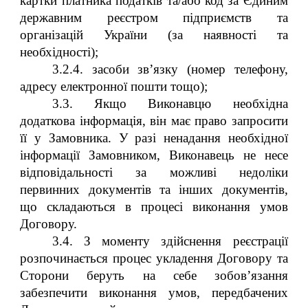
картки платника податків та/або код за Єдиним
державним реєстром підприємств та
організацій України
(за наявності та
необхі
д
ності)
;
3.2.4. засоби зв’язку (номер телефону,
адресу електронної пошти тощо);
3.3. Якщо Виконавцю необхідна
додаткова інформація, він має право запросити
її у Замовника. У разі ненадання необхідної
інформації Замовником, Виконавець не несе
відповідальності за можливі недоліки
первинних документів та інших документів,
що складаються в процесі виконання умов
Договору.
3.4. З моменту здійснення реєстрації
розпочинається процес укладення Договору та
Сторони беруть на себе зобов’язання
забезпечити виконання умов, передбачених