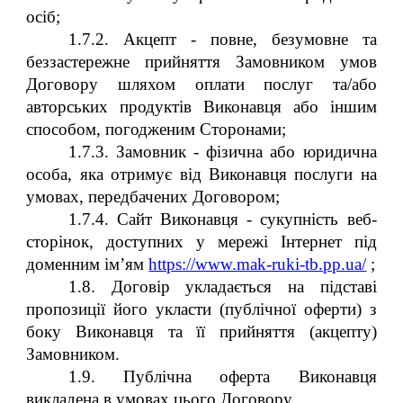
осіб;
1.7.2. Акцепт - повне, безумовне та
беззастережне прийняття Замовником умов
Договору шляхом оплати послуг та/або
авторських продуктів Виконавця або іншим
способом, погодженим Сторонами;
1.7.3. Замовник - фізична або юридична
особа, яка отримує від Виконавця послуги на
умовах, передбачених Договором;
1.7.4. Сайт Виконавця - сукупність веб-
сторінок, доступних у мережі Інтернет під
доменним ім’ям
https://www.mak-ruki-tb.pp.ua/
;
1.8. Договір укладається на підставі
пропозиції його укласти (публічної оферти) з
боку Виконавця та її прийняття (акцепту)
Замовником.
1.9. Публічна оферта Виконавця
викладена в умовах цього Договору.