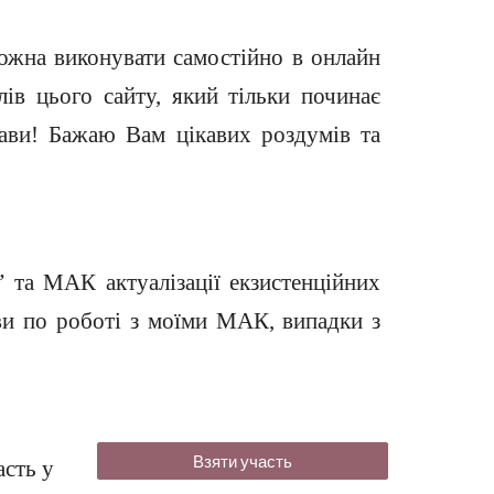
ожна виконувати самостійно в онлайн
лів цього сайту, який тільки починає
рави! Бажаю Вам цікавих роздумів та
та МАК актуалізації екзистенційних
ави по роботі з моїми МАК, випадки з
Взяти участь
асть у