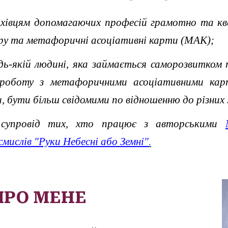
хівцям допомагаючих професій грамотно та ква
у та метафоричні асоціативні карти (МАК)
;
ь-якій людині, яка займається саморозвитком т
роботу з метафоричними асоціативними кар
, бути більш свідомими по відношенню до різн
 супровід тих, хто працює з авторськими
смислів "Руки Небесні або Земні"
.
ПРО МЕНЕ