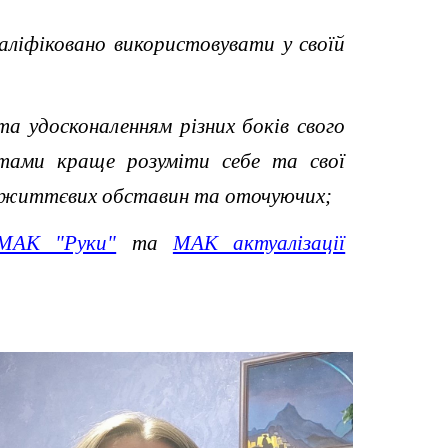
ліфіковано використовувати у своїй
а удосконаленням різних боків свого
тами краще розуміти себе та свої
их життєвих обставин та оточуючих
;
МАК "Руки"
та
МАК актуалізації