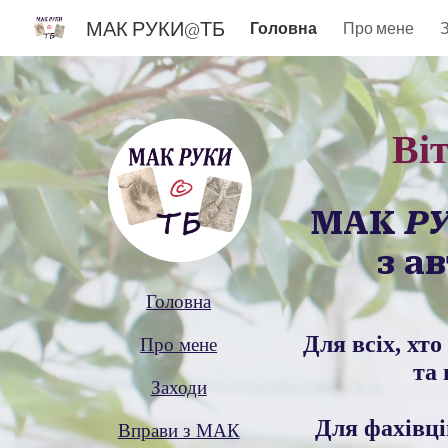
МАК РУКИ@ТБ
Головна
Про мене
Sk
Ві
МАК
Р
з а
Головна
Для всіх, хт
Про мене
та
Заходи
Для
фахівці
Вправи з МАК