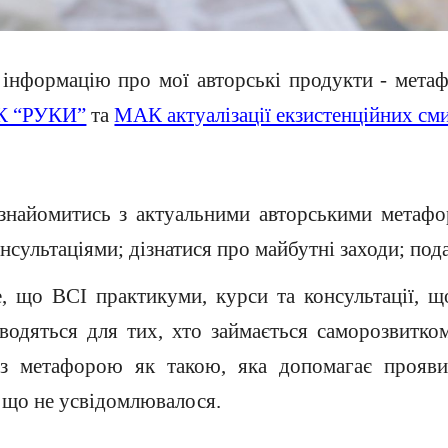
інформацію про мої авторські продукти - метафо
 “РУКИ”
та
МАК актуалізації екзистенційних сми
найомитись з актуальними авторськими метафо
сультаціями; дізнатися про майбутні заходи; пода
, що ВСІ практикуми, курси та консультації, щ
водяться для тих, хто займається саморозвитко
 з метафорою як такою, яка допомагає прояви
, що не усвідомлювалося.