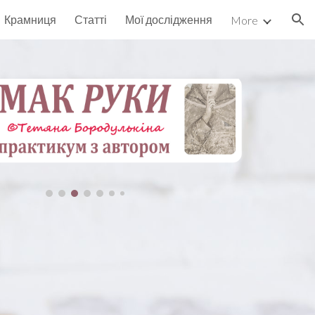
Крамниця
Статті
Мої дослідження
More
ion