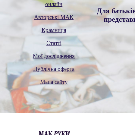
онлайн
Для батьків
Авторські МАК
представ
Крамниця
Статті
Мої дослідження
Публічна оферта
Мапа сайту