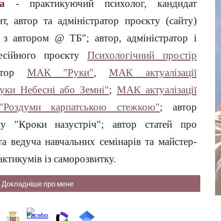
на
-
практикуючий психолог, кандидат
т, автор та адміністратор проєкту (сайту)
з автором @ ТБ"; автор, адміністратор і
есійного проєкту
Психологічний простір
втор
МАК "Руки"
,
МАК актуалізації
Руки Небесні або Земні"
;
МАК актуалізації
 "Роздуми карпатською стежкою"
; автор
огу "Кроки назустріч"; автор статей про
а ведуча навчальних семінарів та майстер-
актикумів із саморозвитку.
Докладніше про мене