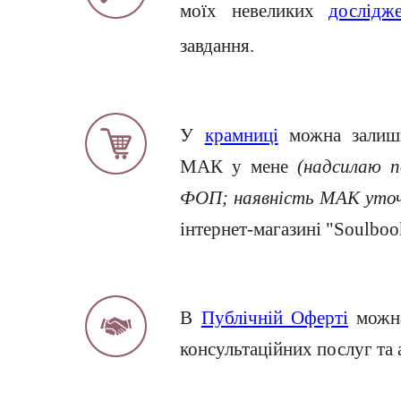
моїх невеликих
дослідж
завдання.
У
крамниці
можна залиши
МАК у мене
(надсилаю п
ФОП; наявність МАК уточ
інтернет-магазині "Soulboo
В
Публічній Оферті
можна
консультаційних послуг та 