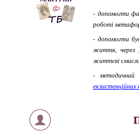
-
допомогти фа
роботі метафор
-
допомогти буд
життя, через 
життєві смисли
-
методичний
екзистенційних 