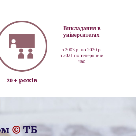
Викладання в
університетах
з
2003
р.
по 2020
р
.
з
2021 по
теперішній
час
20
+
років
ом
©
ТБ