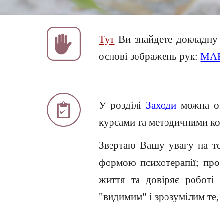
Тут
Ви знайдете докладну 
основі зображень рук:
МАК
У розділі
Заходи
можна оз
курсами та методичними кон
Звертаю Вашу увагу на те
формою психотерапії; про
життя та довіряє роботі
"видимим" і зрозумілим те