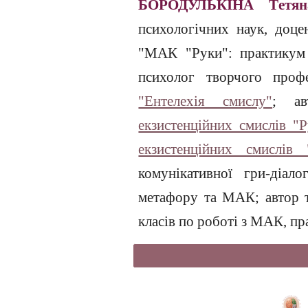
БОРОДУЛЬК
І
НА Т
е
тя
психологічних наук, доцен
"МАК "Руки": практикум 
психолог творчого проф
"Ентелехія смислу"
; а
екзистенційних смислів "
екзистенційних смислів
комунікативної гри-діал
метафору та МАК; автор т
класів по роботі з МАК, пр