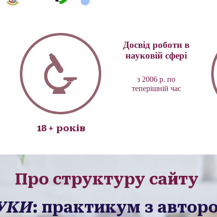
Досвід роботи в
науковій сфері
з
2006
р
. по
теперішній час
1
8 +
років
Про структуру сайту
УКИ
: практикум
з
автор