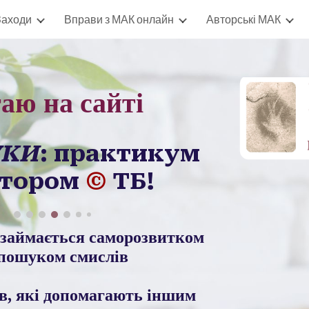
Заходи
Вправи з МАК онлайн
Авторські МАК
ip to main content
Skip to navigat
таю на сайті
УКИ
: практикум
втором
©
ТБ!
о займається саморозвитком
 пошуком смислів
в, які допомагають іншим