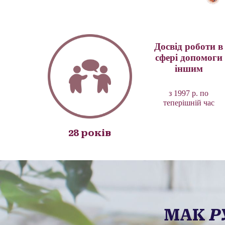
Досвід роботи в
сфері допомоги
іншим
з
1997
р
. по
теперішній час
2
8
років
МАК
Р