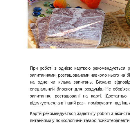
При роботі з однією карткою рекомендується р
запитаннями, розташованими навколо нього на бі
на одне чи кілька запитань. Бажано відпові
спеціальний блокнот для роздумів. Не обов'язк
запитання, розташовані на карті. Достатньо
відгукується, а в інший раз – поміркувати над інш
Карти рекомендується задіяти у роботі з екзист
питаннями у психологічній та/або психотерапевтич