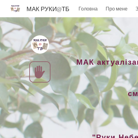
МАК РУКИ@ТБ
Головна
Про мене
Sk
МАК актуал
іза
см
"Руки Неб