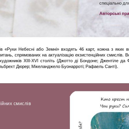
спеціально дл
Авторські пра
лів «Руки Небесні або Земні» входять 46 карт, кожна з яких 
запитань, спрямованих на актуалізацію екзистенційних смислів. В
удожників XIII-XVI століть (Джотто ді Бондоне; Джентіле да 
льбрехт Дюрер; Мікеланджело Буонарроті; Рафаель Санті).
ційних смислів