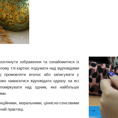
озглянути зображення та ознайомитися із
лому тлі картки; подумати над відповідями
ді промовляти вголос або записувати у
ово намагатися відповідати одразу на всі
 поміркувати над одним, яке найбільше
ими.
енційними, моральними, ціннісно-сенсовими
ній практиці.