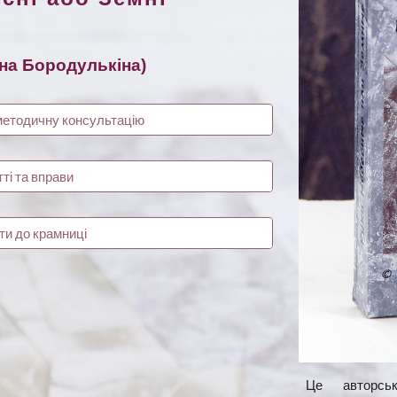
на Бородулькіна
)
методичну консультацію
ті та вправи
ти до крамниці
Це авторськ