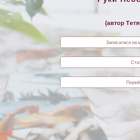
(автор Т
етя
Записатися на 
Стат
Перей