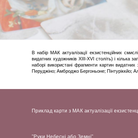
В набір МАК актуалізації екзистенційних смис
видатних художників XIII-XVI століть) і кілька 
наборі використані фрагменти картин видатних х
Перуджіно; Амброджо Бергоньоне; Пінтуріккйо; А
Приклад карти з МАК актуалізації екзистен
"Руки Небесні або Земні"