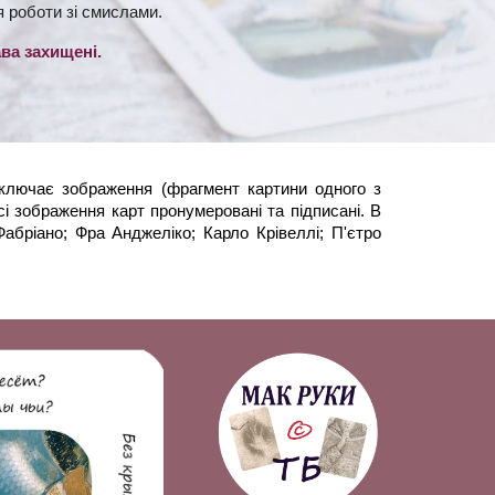
я роботи зі смислами.
ва захищені.
включає зображення (фрагмент картини одного з
сі зображення карт пронумеровані та підписані. В
Фабріано; Фра Анджеліко; Карло Крівеллі; П'єтро