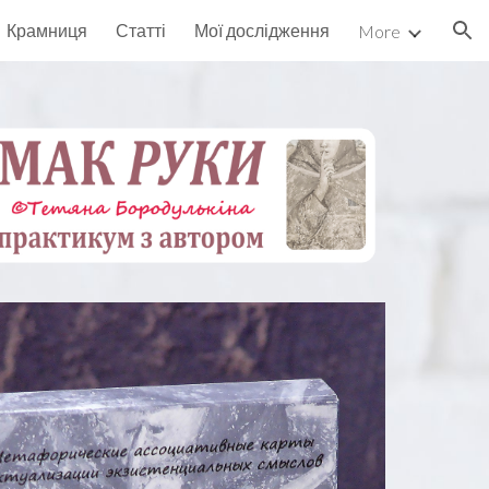
Крамниця
Статті
Мої дослідження
More
ion