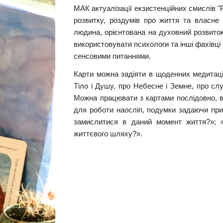
МАК актуалізації екзистенційних смислів "
розвитку, роздумів про життя та власне
людина, орієнтована на духовний розвиток
використовувати психологи та інші фахівці 
сенсовими питаннями.
Карти можна задіяти в щоденних медитаці
Тіло і Душу, про Небесне і Земне, про слу
Можна працювати з картами послідовно, в
для роботи наосліп, подумки задаючи при
замислитися в даний момент життя?»; «
життєвого шляху?».