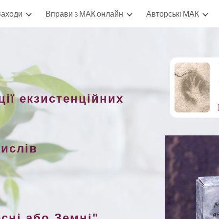
Заходи
Вправи з МАК онлайн
Авторські МАК
ip to main content
Skip to navigat
ції
екзистенційних
ислів
ес
ні
або
Земн
і
"